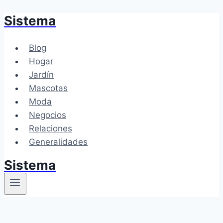
Sistema
Saltar
al
contenido
Blog
Hogar
Jardín
Mascotas
Moda
Negocios
Relaciones
Generalidades
Sistema